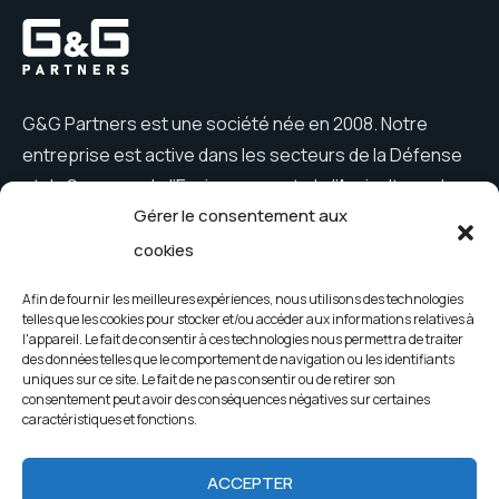
G&G Partners est une société née en 2008. Notre
entreprise est active dans les secteurs de la Défense
et du Secours, de l’Environnement, de l’Agriculture, des
Gérer le consentement aux
Constructions et du Loisir.
cookies
Afin de fournir les meilleures expériences, nous utilisons des technologies
telles que les cookies pour stocker et/ou accéder aux informations relatives à
Menu
l'appareil. Le fait de consentir à ces technologies nous permettra de traiter
des données telles que le comportement de navigation ou les identifiants
Entreprise
Nouveautés
uniques sur ce site. Le fait de ne pas consentir ou de retirer son
consentement peut avoir des conséquences négatives sur certaines
Produits
Contacts
caractéristiques et fonctions.
ACCEPTER