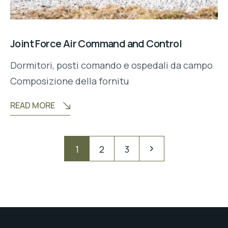
Joint Force Air Command and Control
Dormitori, posti comando e ospedali da campo
Composizione della fornitu
READ MORE
Navigation
Pagination
1
2
3
des
articles