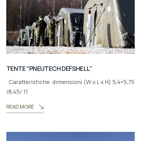
TENTE “PNEUTECH DEFSHELL”
Caratteristiche dimensioni (W x L x H) 5,4×5,75
/8,45/ 11
READ MORE