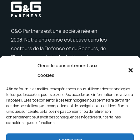
G&G Partners est une société née en
2008. Notre entreprise est active dans les
secteurs de la Défense et du Secours, de
l’Environnement, de l’Agriculture, des
Gérer le consentement aux
Constructions et du Loisir.
cookies
Afin de fournir les meilleures expériences, nous utilisons des technologies
telles que les cookies pour stocker et/ou accéder aux informations relatives à
Menu
l'appareil. Le fait de consentir à ces technologies nous permettra de traiter
des données telles que le comportement de navigation ou les identifiants
Entreprise
Nouveautés
uniques sur ce site. Le fait de ne pas consentir ou de retirer son
consentement peut avoir des conséquences négatives sur certaines
Produits
Contacts
caractéristiques et fonctions.