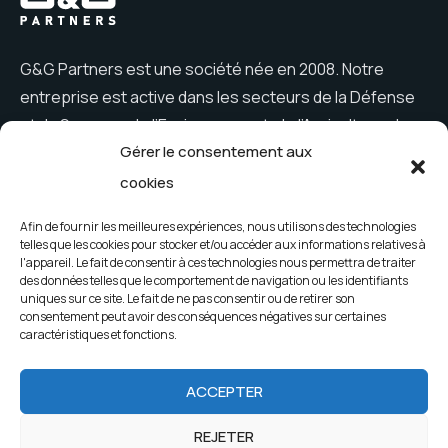
G&G Partners est une société née en 2008. Notre
entreprise est active dans les secteurs de la Défense
et du Secours, de l’Environnement, de l’Agriculture, des
Gérer le consentement aux
Constructions et du Loisir.
cookies
Afin de fournir les meilleures expériences, nous utilisons des technologies
telles que les cookies pour stocker et/ou accéder aux informations relatives à
Menu
l'appareil. Le fait de consentir à ces technologies nous permettra de traiter
des données telles que le comportement de navigation ou les identifiants
Entreprise
Nouveautés
uniques sur ce site. Le fait de ne pas consentir ou de retirer son
consentement peut avoir des conséquences négatives sur certaines
Produits
Contacts
caractéristiques et fonctions.
ACCEPTER
2023 G&G Partners. Tous droits réservés.
REJETER