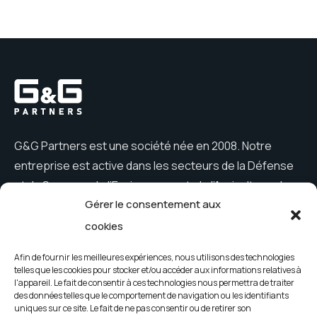
articles
G&G Partners est une société née en 2008. Notre
entreprise est active dans les secteurs de la Défense
et du Secours, de l’Environnement, de l’Agriculture, des
Gérer le consentement aux
Constructions et du Loisir.
cookies
Afin de fournir les meilleures expériences, nous utilisons des technologies
telles que les cookies pour stocker et/ou accéder aux informations relatives à
Menu
l'appareil. Le fait de consentir à ces technologies nous permettra de traiter
des données telles que le comportement de navigation ou les identifiants
Entreprise
Nouveautés
uniques sur ce site. Le fait de ne pas consentir ou de retirer son