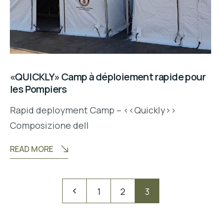
«QUICKLY» Camp à déploiement rapide pour
les Pompiers
Rapid deployment Camp – <<Quickly>>
Composizione dell
READ MORE
Navigation
Pagination
1
2
3
des