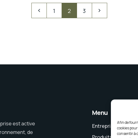
1
2
3
Menu
Afin de fourn
prise est active
Entreprise
cookies pour 
vironnement, de
consentir à 
Produits