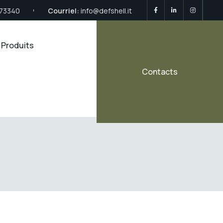
673340
Courriel:
info@defshell.it
Produits
Contacts