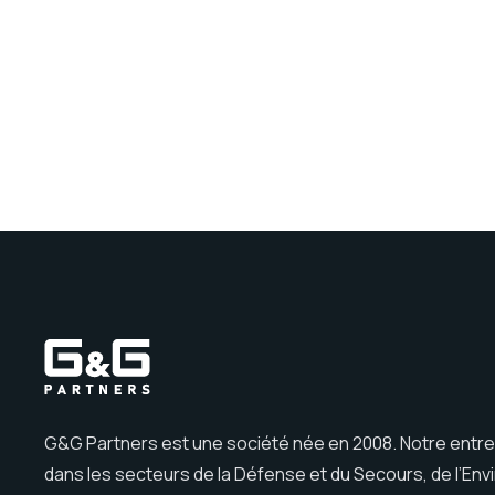
Navigation
Pagination
des
articles
G&G Partners est une société née en 2008. Notre entre
dans les secteurs de la Défense et du Secours, de l’En