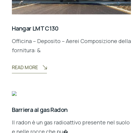
Hangar LMT C130
Officina – Deposito – Aerei Composizione della
fornitura: &
READ MORE
Barriera al gas Radon
Il radon è un gas radioattivo presente nel suolo
e nelle rocce che pu�