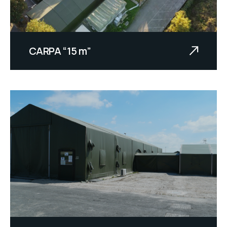
CARPA “15 m”