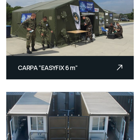
CARPA “EASYFIX 6 m”