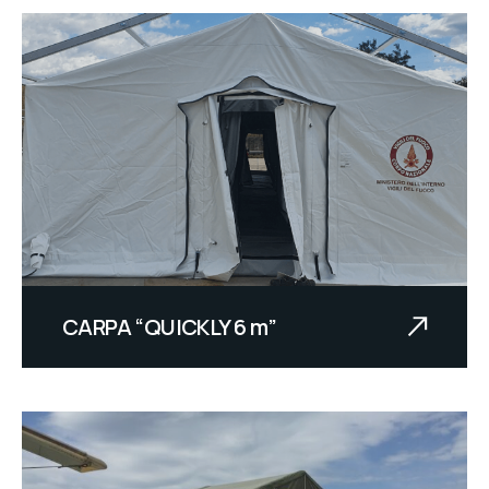
CARPA “QUICKLY 6 m”