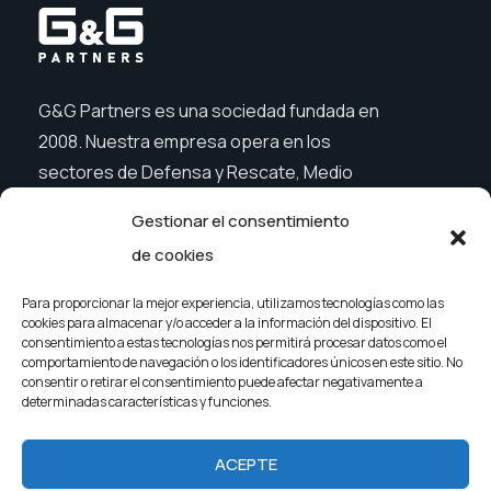
G&G Partners es una sociedad fundada en
2008. Nuestra empresa opera en los
sectores de Defensa y Rescate, Medio
Ambiente, Agricultura, Construcción y Ocio.
Gestionar el consentimiento
de cookies
Para proporcionar la mejor experiencia, utilizamos tecnologías como las
Menú
cookies para almacenar y/o acceder a la información del dispositivo. El
consentimiento a estas tecnologías nos permitirá procesar datos como el
Empresa
Noticias
comportamiento de navegación o los identificadores únicos en este sitio. No
consentir o retirar el consentimiento puede afectar negativamente a
Productos
Contacto
determinadas características y funciones.
ACEPTE