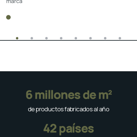
marca
6
 millones de m
2
de productos fabricados al año
42
 países