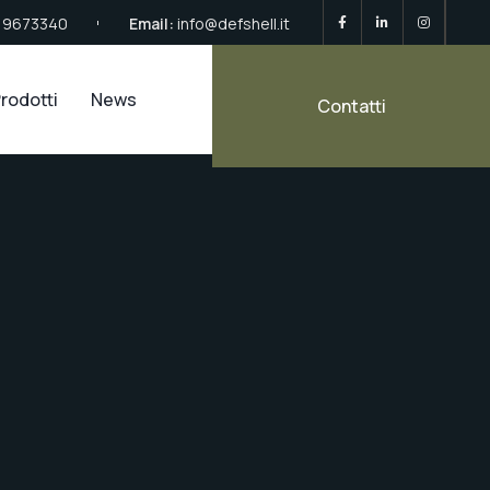
 9673340
Email:
info@defshell.it
rodotti
News
Contatti