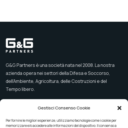
G&G Partners è una società nata nel 2008. La nostra
azienda opera nei settori della Difesa e Soccorso,
dell’Ambiente, Agricoltura, delle Costruzioni e del
Tempo libero.
Gestisci Consenso Cookie
Menu
Per fornire le migliori esperienze, utilizziamo tecnologie come i cookie per
memorizzare e/o accedere alle informazioni del dispositivo. Il consenso a