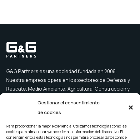
G&G Partners es una sociedad fundada en 2008.
Nuestra empresa opera en los sectores de Defensa y
Rescate, Medio Ambiente, Agricultura, Construcción y
Ocio.
Gestionar el consentimiento
de cookies
Para proporcionar la mejor experiencia, utilizamos tecnologías como las
Menú
cookies para almacenar y/o acceder a la información del dispositivo. El
consentimiento a estas tecnologías nos permitirá procesar datos como el